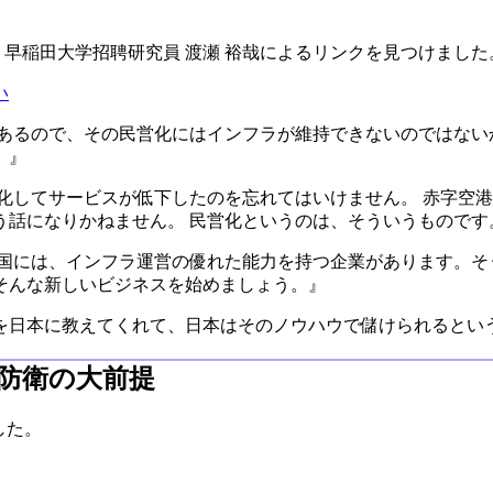
リスト 早稲田大学招聘研究員 渡瀬 裕哉によるリンクを見つけました
い
もあるので、その民営化にはインフラが維持できないのではない
。』
化してサービスが低下したのを忘れてはいけません。 赤字空
う話になりかねません。 民営化というのは、そういうものです
好国には、インフラ運営の優れた能力を持つ企業があります。そ
そんな新しいビジネスを始めましょう。』
を日本に教えてくれて、日本はそのノウハウで儲けられるとい
守防衛の大前提
した。