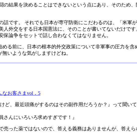
戦闘の結果を決めることはできないという点にあり、そのため、
の話です。 それでも日本が専守防衛にこだわるのは、「米軍
美人外交をする日本国憲法に、そのことが書いてないだけです
と安保論争をセットで話し合わなくてはなりません。
始める前に、日本の根本的外交政策について非軍事の圧力を含め
が無いような気がしますけどね。
。
お客さまvol．5
だけど、最近頭痛がするのはその副作用だろうか？』って聞い
店員さんにいろいろ求めすぎです！』
店で売った薬ではないので、答える義務はありませんが、答えら