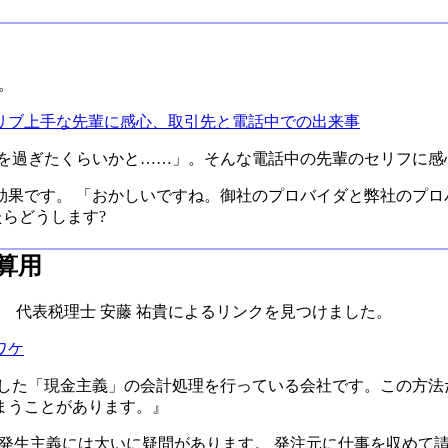
た。
リブ上手な先輩に感心、取引先と電話中での出来事
りを過ぎたくらいかと……」。そんな電話中の先輩のセリフに感
果です。 「おかしいですね。御社のプロバイダと弊社のプロ
らどうします?
皮算用
士法人 代表税理士 安藤 祐貴によるリンクを見つけました。
ワケ
とした「現金主義」の会計処理を行っている会社です。この方法
まうことがあります。』
、この発生主義には大いに疑問があります。 発注元に仕事を収め