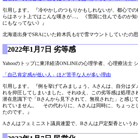
引用します。 『冷やかしのつもりかもしれないが、都心で
らはネット上ではこんな嘆きが…。 《雪国に住んでるのか
にもなってない》』
北海道出身でSRAにいた鈴木氏もfjで雪マウントしていたの
2022年1月7日 劣等感
Yahooのトップに東洋経済ONLINEの心理学者、心理療法
「自己肯定感が低い人」ほど苦手な人が多い理由
引用します。 『例を挙げてみましょう。Aさんは、自分は
れを抑圧してしまいました。それゆえ、この劣等感は処理さ
潜在意識下で「Bさんから見下されて、無視された」と感じ
れていません。 その代わりに、Aさんは同時に、ちょっと
たのです。』
Aさんはフェミニスト議員連盟で、Bさんは戸定梨香という