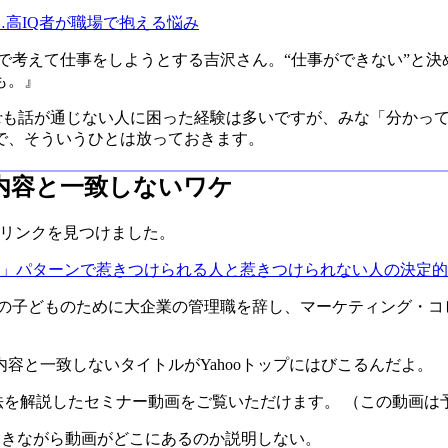
…高IQ者が職場で抱える悩み
で考えて仕事をしようとする吉沢さん。“仕事ができない”と
も。』
sterも話が通じない人に困った経験は多いですが、みな「分か
で、そういうひとは放っておきます。
しが内容と一致しないワケ
によるリンクを見つけました。
開」パターンで惹きつけられる人と惹きつけられない人の決定
痺の子どものために大企業の管理職を辞し、マーケティング・コ
容と一致しないタイトルがYahooトップにはびこるんだよ。
用法を解説したセミナー動画をご覧いただけます。 （この動画
ておきながら動画がどこにあるのか説明しない。