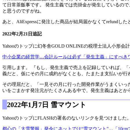
て日常茶飯事です。 発生主義では売掛金が発生しているので
と思うのですがね。
あと、AliExpressに発注した商品が結局届かなくてrefu
2022年2月21日追記
Yahooのトップに幻冬舎GOLD ONLINEの税理士法人
中小企業の経営学…会計ルールは必ず「発生主義」にすべき
引用します。 『もし、発生主義で売上を記録していれば、
義だと、仮にその月に成約がなくとも、たまたま支払いが行
その理屈だと、「一見その月に行った開発作業がうまくいった
いをごまかす発注元がたくさんある中で、発生主義はあとか
2022年1月7日 雪マウント
YahooのトップにFLASHの署名のないリンクを見つけました
都心の「大雪警報」発令にネットでは“雪マウント”…「10c