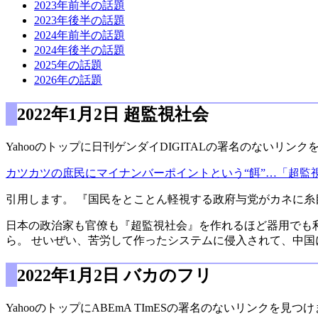
2023年前半の話題
2023年後半の話題
2024年前半の話題
2024年後半の話題
2025年の話題
2026年の話題
2022年1月2日 超監視社会
Yahooのトップに日刊ゲンダイDIGITALの署名のないリン
カツカツの庶民にマイナンバーポイントという“餌”…「超監
引用します。 『国民をとことん軽視する政府与党がカネに
日本の政治家も官僚も『超監視社会』を作れるほど器用でも
ら。 せいぜい、苦労して作ったシステムに侵入されて、中
2022年1月2日 バカのフリ
YahooのトップにABEmA TImESの署名のないリンクを見つ