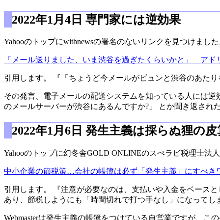
2022年1月4日 専門家には逆効果
Yahooのトップにwithnewsの署名のないリンクを見つけまし
「メール送りました、いま渋谷を過ぎたくらいかと」 アド
引用します。 『「ちょうど今メールがビュンと渋谷のあた
その発言、電子メールの配送システムを知っている人には逆効
のメールサーバーが渋谷にあるんですか?」 とか聞き返された
2022年1月6日 発生主義は採らぬ狸の
Yahooのトップに幻冬舎GOLD ONLINEのスぺラビ税理
中小企業の節税策…会社の帳簿は必ず「発生主義」にすべき
引用します。 『注意が必要なのは、支払いや入金をベース
あり、節税しようにも「時間切れで打つ手なし」になってし
Webmasterは発生主義の帳簿をつけている自営業ですが