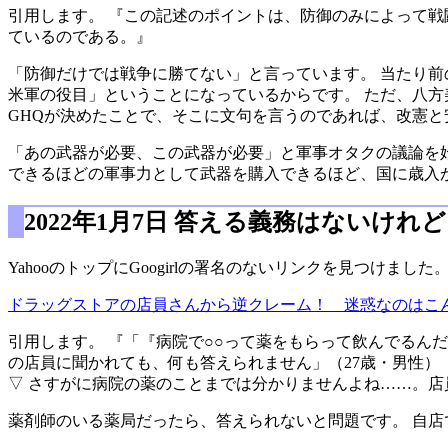
引用します。 『この記述のポイントは、防御のみによって
ているのである。』
「防御だけでは戦争に勝てない」と言っています。 当たり前
米軍の役目」ということになっているからです。 ただ、八方
GHQが決めたことで、そこに文句を言うのであれば、改憲
「あの武器が必要、この武器が必要」と軍事オタクの議論を
できるほどの軍事力として武器を購入できるほど、国に歳入
2022年1月7日 答える義務はないけれど
YahooのトップにGoogirlの署名のないリンクを見つけました
ドラッグストアの店員さんから逆クレーム！ 迷惑なのはこんな
引用します。 『「『病院で○○って薬をもらって飲んでるん
の店員に聞かれても、何も答えられません」（27歳・男性）
▽ さすがに病院の薬のことまでは分かりませんよね……。
薬剤師のいる薬局だったら、答えられないと問題です。 自