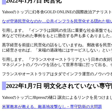
2022年1月7日 民営化
Yahooのトップに幻冬舎GOLD ONLINEの国際政治アナ
なぜ空港民営化なのか…公共インフラを民営化する隠れた狙
引用します。 『インフラは国民の生活に重要な社会基盤で
米などで行われた事例をもとに懸念する声も多くありました
黒字経営を前提に民営化の話をしていますね。 郵政省を民営
に経営させれば、「末端の過疎地にはサービスしない」とい
引用します。 『フランスやオーストラリアという日本の友
マネジメントのノウハウを活かして世界市場に打って出る、
フランスやオーストラリアはタダでインフラ運営のノウハウ
2022年1月7日 明文化されていない専
YahooのトップにJBpressの樋口 譲次によるリンクを見つけま
米軍教本が教える、敵基地攻撃なし・専守防衛の大問題