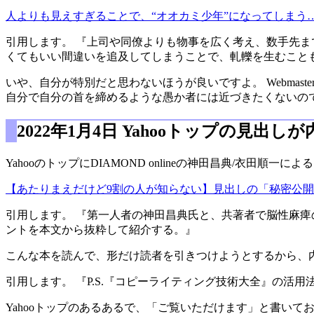
人よりも見えすぎることで、“オオカミ少年”になってしまう
引用します。 『上司や同僚よりも物事を広く考え、数手先ま
くてもいい間違いを追及してしまうことで、軋轢を生むこと
いや、自分が特別だと思わないほうが良いですよ。 Webma
自分で自分の首を締めるような愚か者には近づきたくないの
2022年1月4日 Yahooトップの見出
YahooのトップにDIAMOND onlineの神田昌典/衣田順一
【あたりまえだけど9割の人が知らない】見出しの「秘密公
引用します。 『第一人者の神田昌典氏と、共著者で脳性麻
ントを本文から抜粋して紹介する。』
こんな本を読んで、形だけ読者を引きつけようとするから、内
引用します。 『P.S.『コピーライティング技術大全』の活
Yahooトップのあるあるで、「ご覧いただけます」と書い