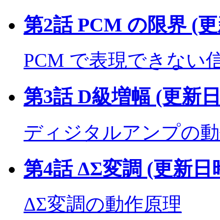
第2話 PCM の限界 (更
PCM で表現できない
第3話 D級増幅 (更新日時
ディジタルアンプの動
第4話 ΔΣ変調 (更新日時
ΔΣ変調の動作原理