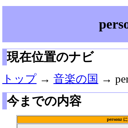
per
現在位置のナビ
トップ
→
音楽の国
→ pe
今までの内容
person