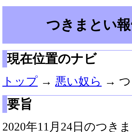
つきまとい報告
現在位置のナビ
トップ
→
悪い奴ら
→ つ
要旨
2020年11月24日のつ