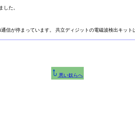
れました。
-Fi通信が停まっています。 共立ディジットの電磁波検出キッ
悪い奴らへ