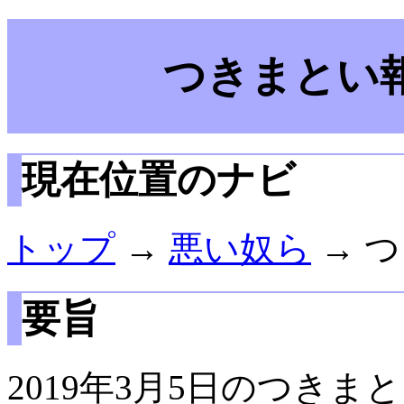
つきまとい報
現在位置のナビ
トップ
→
悪い奴ら
→ つ
要旨
2019年3月5日のつきま