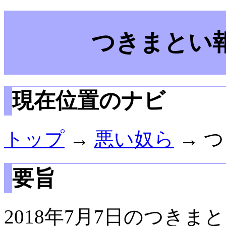
つきまとい報
現在位置のナビ
トップ
→
悪い奴ら
→ つ
要旨
2018年7月7日のつきま